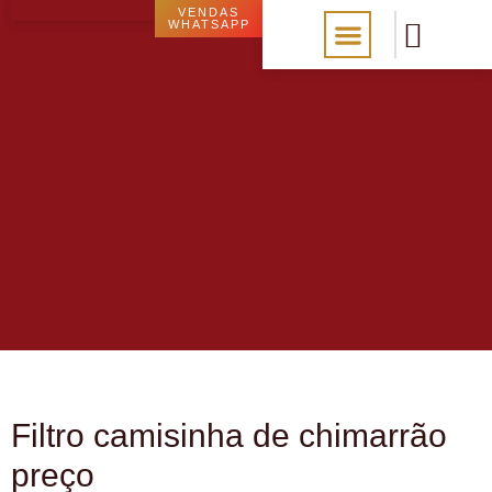
VENDAS
WHATSAPP
Marca própria
Fale conosco
Loja Virtual
Filtro camisinha de chimarrão
preço