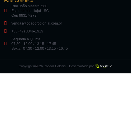
Fale Conosco
Rua João Maestri, 580
Espinheiros - Itajaí - SC
Cep 88317-279
vendas@coadorcolonial.com.br
+55 (47) 3346-1919
Segunda a Quinta:
07:30 - 12:00 / 13:15 - 17:45
Sexta : 07:30 - 12:00 / 13:15 - 16:45
Copyright ©2026 Coador Colonial - Desenvolvido por