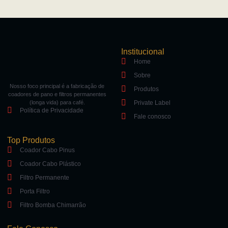
Institucional
Home
Sobre
Nosso foco principal é a fabricação de
Produtos
coadores de pano e filtros permanentes
(longa vida) para café.
Private Label
Política de Privacidade
Fale conosco
Top Produtos
Coador Cabo Pinus
Coador Cabo Plástico
Filtro Permanente
Porta Filtro
Filtro Bomba Chimarrão