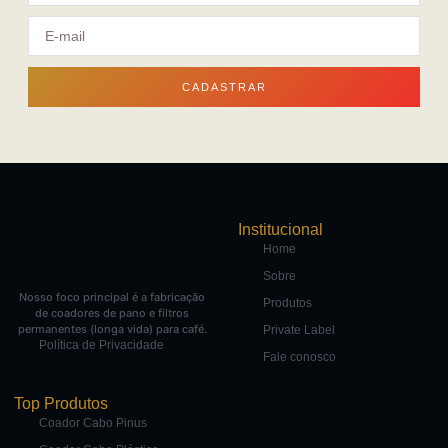
CADASTRAR
Institucional
Home
Sobre
Nosso foco principal é a fabricação
Produtos
de coadores de pano e filtros
permanentes (longa vida) para café.
Private Label
Política de Privacidade
Fale conosco
Top Produtos
Coador Cabo Pinus