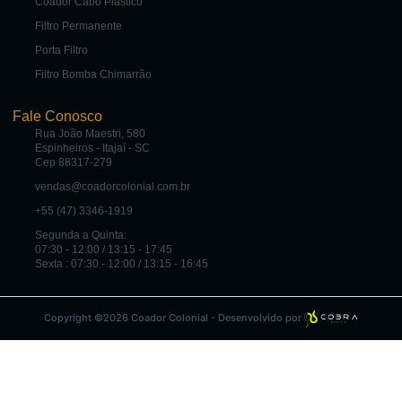
Coador Cabo Plástico
Filtro Permanente
Porta Filtro
Filtro Bomba Chimarrão
Fale Conosco
Rua João Maestri, 580
Espinheiros - Itajaí - SC
Cep 88317-279
vendas@coadorcolonial.com.br
+55 (47) 3346-1919
Segunda a Quinta:
07:30 - 12:00 / 13:15 - 17:45
Sexta : 07:30 - 12:00 / 13:15 - 16:45
Copyright ©2026 Coador Colonial - Desenvolvido por