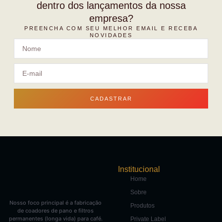
dentro dos lançamentos da nossa
empresa?
PREENCHA COM SEU MELHOR EMAIL E RECEBA
NOVIDADES
CADASTRAR
Institucional
Home
Sobre
Nosso foco principal é a fabricação
Produtos
de coadores de pano e filtros
permanentes (longa vida) para café.
Private Label