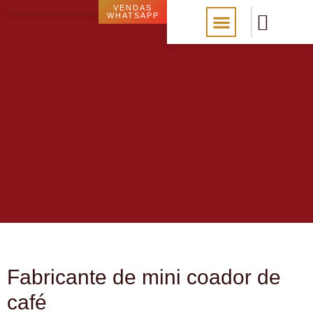
VENDAS
WHATSAPP
Marca própria
Fale conosco
Loja Virtual
Fabricante de mini coador de
café