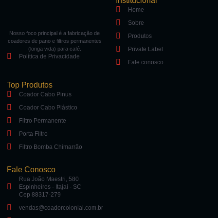
Institucional
Home
Sobre
Nosso foco principal é a fabricação de
Produtos
coadores de pano e filtros permanentes
(longa vida) para café.
Private Label
Política de Privacidade
Fale conosco
Top Produtos
Coador Cabo Pinus
Coador Cabo Plástico
Filtro Permanente
Porta Filtro
Filtro Bomba Chimarrão
Fale Conosco
Rua João Maestri, 580
Espinheiros - Itajaí - SC
Cep 88317-279
vendas@coadorcolonial.com.br