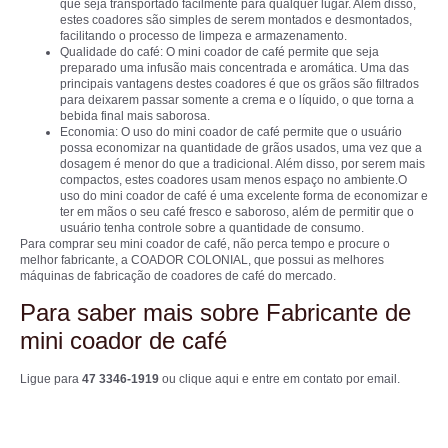
que seja transportado facilmente para qualquer lugar. Além disso,
estes coadores são simples de serem montados e desmontados,
facilitando o processo de limpeza e armazenamento.
Qualidade do café: O mini coador de café permite que seja
preparado uma infusão mais concentrada e aromática. Uma das
principais vantagens destes coadores é que os grãos são filtrados
para deixarem passar somente a crema e o líquido, o que torna a
bebida final mais saborosa.
Economia: O uso do mini coador de café permite que o usuário
possa economizar na quantidade de grãos usados, uma vez que a
dosagem é menor do que a tradicional. Além disso, por serem mais
compactos, estes coadores usam menos espaço no ambiente.O
uso do mini coador de café é uma excelente forma de economizar e
ter em mãos o seu café fresco e saboroso, além de permitir que o
usuário tenha controle sobre a quantidade de consumo.
Para comprar seu mini coador de café, não perca tempo e procure o
melhor fabricante, a COADOR COLONIAL, que possui as melhores
máquinas de fabricação de coadores de café do mercado.
Para saber mais sobre Fabricante de
mini coador de café
Ligue para
47 3346-1919
ou
clique aqui
e entre em contato por email.