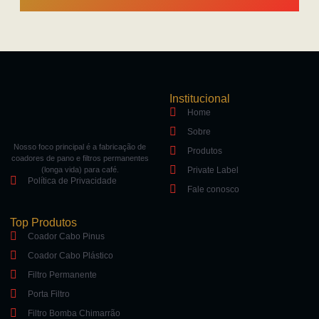
Institucional
Home
Sobre
Nosso foco principal é a fabricação de
Produtos
coadores de pano e filtros permanentes
(longa vida) para café.
Private Label
Política de Privacidade
Fale conosco
Top Produtos
Coador Cabo Pinus
Coador Cabo Plástico
Filtro Permanente
Porta Filtro
Filtro Bomba Chimarrão