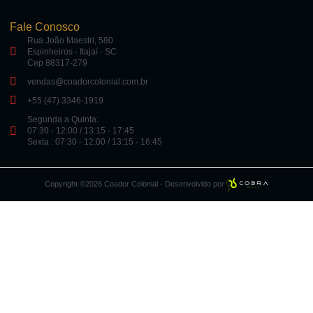
Fale Conosco
Rua João Maestri, 580
Espinheiros - Itajaí - SC
Cep 88317-279
vendas@coadorcolonial.com.br
+55 (47) 3346-1919
Segunda a Quinta:
07:30 - 12:00 / 13:15 - 17:45
Sexta : 07:30 - 12:00 / 13:15 - 16:45
Copyright ©2026 Coador Colonial - Desenvolvido por