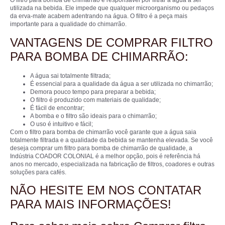
O filtro para bomba de chimarrão é responsável por filtrar a água a ser
utilizada na bebida. Ele impede que qualquer microorganismo ou pedaços
da erva-mate acabem adentrando na água. O filtro é a peça mais
importante para a qualidade do chimarrão.
VANTAGENS DE COMPRAR FILTRO
PARA BOMBA DE CHIMARRÃO:
A água sai totalmente filtrada;
É essencial para a qualidade da água a ser utilizada no chimarrão;
Demora pouco tempo para preparar a bebida;
O filtro é produzido com materiais de qualidade;
É fácil de encontrar;
A bomba e o filtro são ideais para o chimarrão;
O uso é intuitivo e fácil;
Com o filtro para bomba de chimarrão você garante que a água saia
totalmente filtrada e a qualidade da bebida se mantenha elevada. Se você
deseja comprar um filtro para bomba de chimarrão de qualidade, a
Indústria COADOR COLONIAL é a melhor opção, pois é referência há
anos no mercado, especializada na fabricação de filtros, coadores e outras
soluções para cafés.
NÃO HESITE EM NOS CONTATAR
PARA MAIS INFORMAÇÕES!