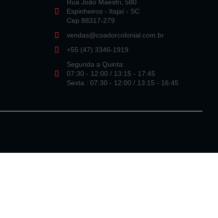
Rua João Maestri, 580
Espinheiros - Itajaí - SC
Cep 88317-279
vendas@coadorcolonial.com.br
+55 (47) 3346-1919
Segunda a Quinta:
07:30 - 12:00 / 13:15 - 17:45
Sexta : 07:30 - 12:00 / 13:15 - 16:45