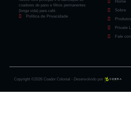
Home
coadores de pano e filtros permanentes
Sobre
(longa vida) para café.
Política de Privacidade
Produto
Private 
Fale co
Copyright ©2026 Coador Colonial - Desenvolvido por