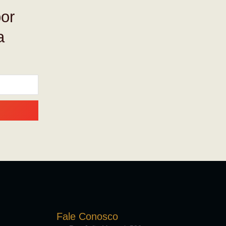
por
a
Fale Conosco