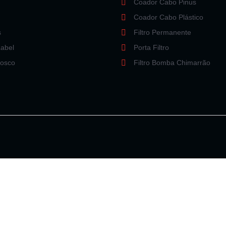
Coador Cabo Pinus
Coador Cabo Plástico
s
Filtro Permanente
Label
Porta Filtro
nosco
Filtro Bomba Chimarrão