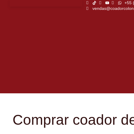
+55 
vendas@coadorcoloni
Comprar coador de